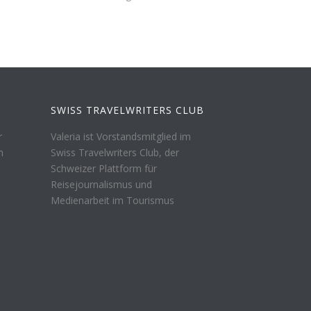
SWISS TRAVELWRITERS CLUB
r
Valeria ist Vorstandsmitglied im
n
Swiss Travelwriters Club, der
Schweizer Plattform für
Reisejournalismus und
Medienarbeit im Tourismus