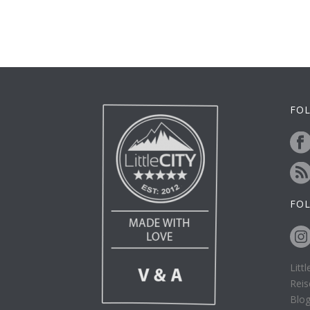
FOL
FO
Litt
Reis
Blo