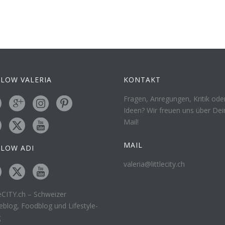
LOW VALERIA
KONTAKT
Fragen, Anregungen, Kritik ode
Ideen? Wir freuen uns über Dei
Mail!
MAIL
LLOW ADI
valeria@littlecity.ch
leCITY.ch – Schweizer
eblog, Foodblog und Lifestyle-
g