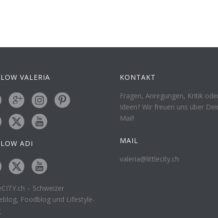
LOW VALERIA
KONTAKT
Fragen, Anregungen, Kritik ode
Ideen? Wir freuen uns über Dei
Mail!
MAIL
LLOW ADI
valeria@littlecity.ch
leCITY.ch – Schweizer
eblog, Foodblog und Lifestyle-
g