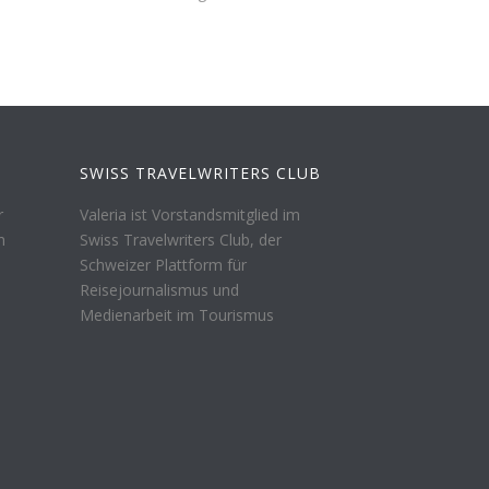
SWISS TRAVELWRITERS CLUB
r
Valeria ist Vorstandsmitglied im
n
Swiss Travelwriters Club, der
Schweizer Plattform für
Reisejournalismus und
Medienarbeit im Tourismus