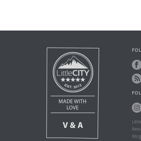
FOL
FO
Litt
Reis
Blo