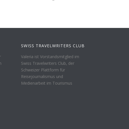
SWISS TRAVELWRITERS CLUB
r
Valeria ist Vorstandsmitglied im
n
Swiss Travelwriters Club, der
Schweizer Plattform für
Reisejournalismus und
Medienarbeit im Tourismus