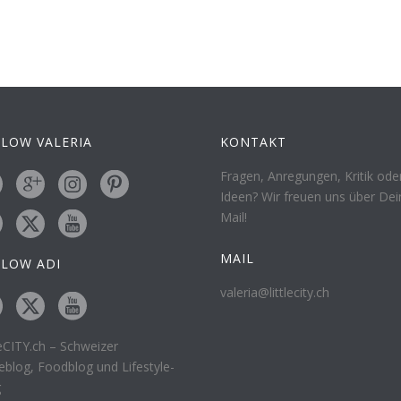
LOW VALERIA
KONTAKT
Fragen, Anregungen, Kritik ode
Ideen? Wir freuen uns über Dei
Mail!
MAIL
LLOW ADI
valeria@littlecity.ch
leCITY.ch – Schweizer
eblog, Foodblog und Lifestyle-
g