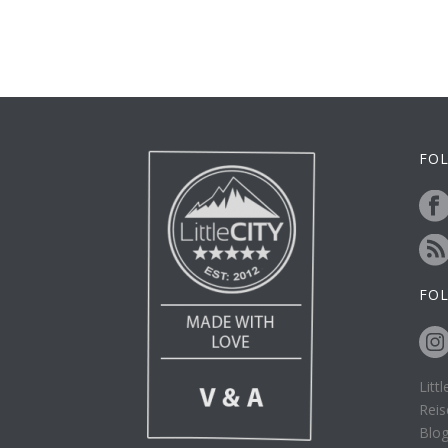
FOL
FO
Litt
Reis
Blo