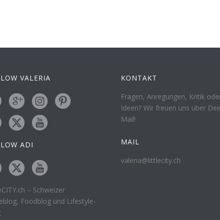
LOW VALERIA
KONTAKT
Fragen, Anregungen, Kritik ode
Ideen? Wir freuen uns über Dei
Mail!
MAIL
LLOW ADI
valeria@littlecity.ch
leCITY.ch – Schweizer
eblog, Foodblog und Lifestyle-
g