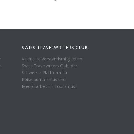
SWISS TRAVELWRITERS CLUB
r
Valeria ist Vorstandsmitglied im
n
Swiss Travelwriters Club, der
Schweizer Plattform für
Reisejournalismus und
Medienarbeit im Tourismus