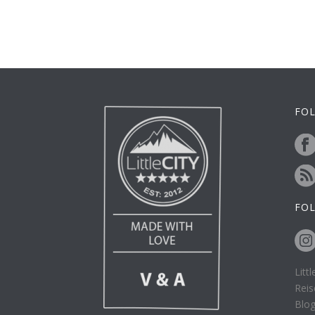
FOL
FO
Litt
Reis
Blo