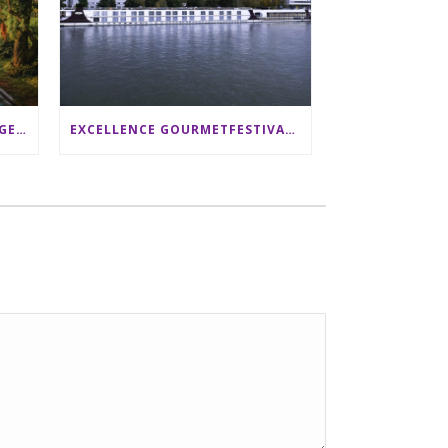
SRI LANKA RUNDREISE: 12 TAGE ZWISCHEN ELEFANTEN, TEEPLANTAGEN & STRAND ALS FAMILIE
EXCELLENCE GOURMETFESTIVAL ´25: ZWEI STERNEKÖCHE ANTONIO GUIDA & DARIO MORESCO VERWÖHNEN IHRE GÄSTE AUF EINER LUXERIÖSEN SCHIFFSREISE