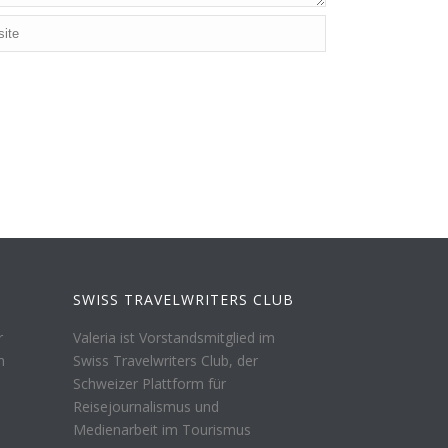
SWISS TRAVELWRITERS CLUB
r
Valeria ist Vorstandsmitglied im
n
Swiss Travelwriters Club, der
Schweizer Plattform für
Reisejournalismus und
Medienarbeit im Tourismus