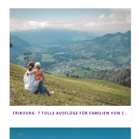
FRIBOURG: 7 TOLLE AUSFLÜGE FÜR FAMILIEN VON CHARMEY BIS LES PACCOTS