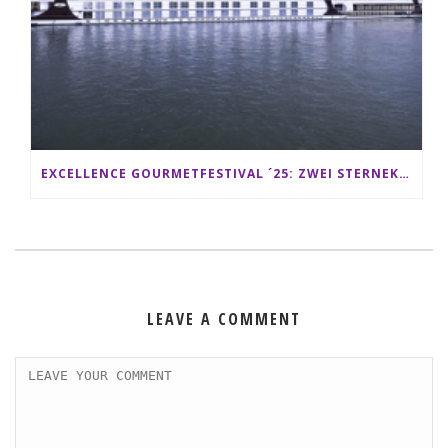
EXCELLENCE GOURMETFESTIVAL ´25: ZWEI STERNEKÖCHE ANTONIO GUIDA & DARIO MORESCO VERWÖHNEN IHRE GÄSTE AUF EINER LUXERIÖSEN SCHIFFSREISE
LEAVE A COMMENT