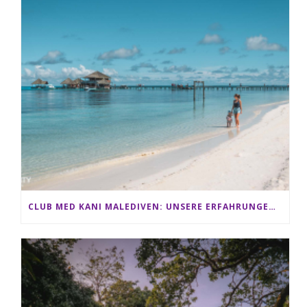
CLUB MED KANI MALEDIVEN: UNSERE ERFAHRUNGEN IM ALL-INCLUSIVE PARADIES