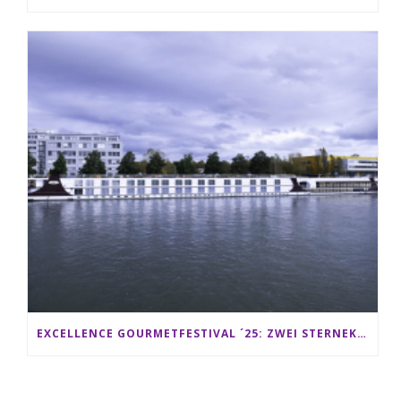
EXCELLENCE GOURMETFESTIVAL ´25: ZWEI STERNEKÖCHE ANTONIO GUIDA & DARIO MORESCO VERWÖHNEN IHRE GÄSTE AUF EINER LUXERIÖSEN SCHIFFSREISE