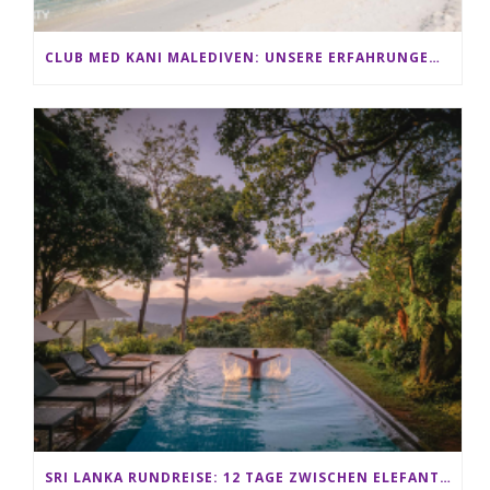
CLUB MED KANI MALEDIVEN: UNSERE ERFAHRUNGEN IM ALL-INCLUSIVE PARADIES
SRI LANKA RUNDREISE: 12 TAGE ZWISCHEN ELEFANTEN, TEEPLANTAGEN & STRAND ALS FAMILIE