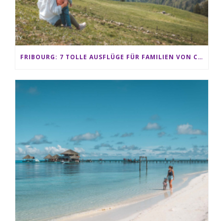
FRIBOURG: 7 TOLLE AUSFLÜGE FÜR FAMILIEN VON CHARMEY BIS LES PACCOTS