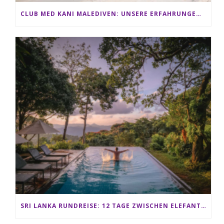
CLUB MED KANI MALEDIVEN: UNSERE ERFAHRUNGEN IM ALL-INCLUSIVE PARADIES
SRI LANKA RUNDREISE: 12 TAGE ZWISCHEN ELEFANTEN, TEEPLANTAGEN & STRAND ALS FAMILIE