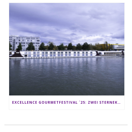
EXCELLENCE GOURMETFESTIVAL ´25: ZWEI STERNEKÖCHE ANTONIO GUIDA & DARIO MORESCO VERWÖHNEN IHRE GÄSTE AUF EINER LUXERIÖSEN SCHIFFSREISE