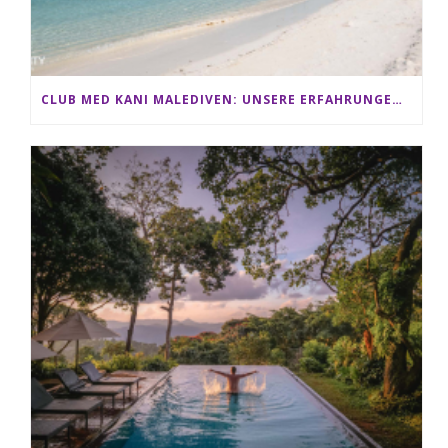
CLUB MED KANI MALEDIVEN: UNSERE ERFAHRUNGEN IM ALL-INCLUSIVE PARADIES