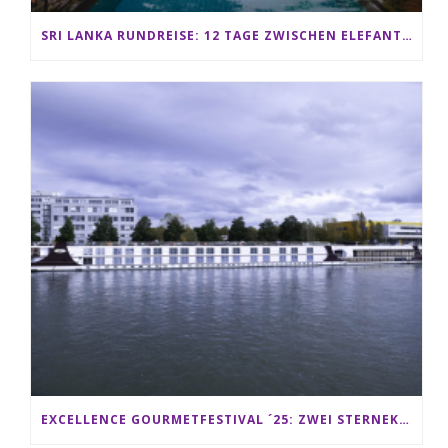
SRI LANKA RUNDREISE: 12 TAGE ZWISCHEN ELEFANTEN, TEEPLANTAGEN & STRAND ALS FAMILIE
EXCELLENCE GOURMETFESTIVAL ´25: ZWEI STERNEKÖCHE ANTONIO GUIDA & DARIO MORESCO VERWÖHNEN IHRE GÄSTE AUF EINER LUXERIÖSEN SCHIFFSREISE