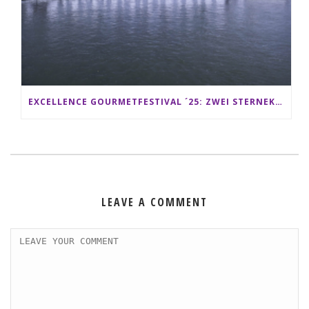
EXCELLENCE GOURMETFESTIVAL ´25: ZWEI STERNEKÖCHE ANTONIO GUIDA & DARIO MORESCO VERWÖHNEN IHRE GÄSTE AUF EINER LUXERIÖSEN SCHIFFSREISE
LEAVE A COMMENT