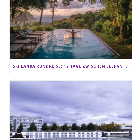
SRI LANKA RUNDREISE: 12 TAGE ZWISCHEN ELEFANTEN, TEEPLANTAGEN & STRAND ALS FAMILIE