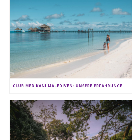
CLUB MED KANI MALEDIVEN: UNSERE ERFAHRUNGEN IM ALL-INCLUSIVE PARADIES