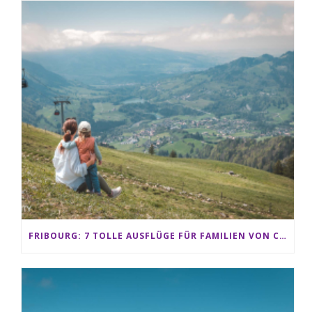
FRIBOURG: 7 TOLLE AUSFLÜGE FÜR FAMILIEN VON CHARMEY BIS LES PACCOTS