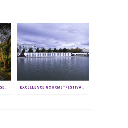
SRI LANKA RUNDREISE: 12 TAGE ZWISCHEN ELEFANTEN, TEEPLANTAGEN & STRAND ALS FAMILIE
EXCELLENCE GOURMETFESTIVAL ´25: ZWEI STERNEKÖCHE ANTONIO GUIDA & DARIO MORESCO VERWÖHNEN IHRE GÄSTE AUF EINER LUXERIÖSEN SCHIFFSREISE