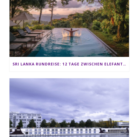
SRI LANKA RUNDREISE: 12 TAGE ZWISCHEN ELEFANTEN, TEEPLANTAGEN & STRAND ALS FAMILIE