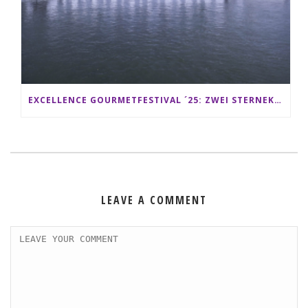
EXCELLENCE GOURMETFESTIVAL ´25: ZWEI STERNEKÖCHE ANTONIO GUIDA & DARIO MORESCO VERWÖHNEN IHRE GÄSTE AUF EINER LUXERIÖSEN SCHIFFSREISE
LEAVE A COMMENT