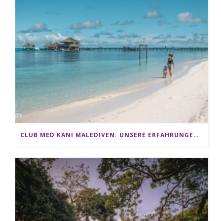
CLUB MED KANI MALEDIVEN: UNSERE ERFAHRUNGEN IM ALL-INCLUSIVE PARADIES