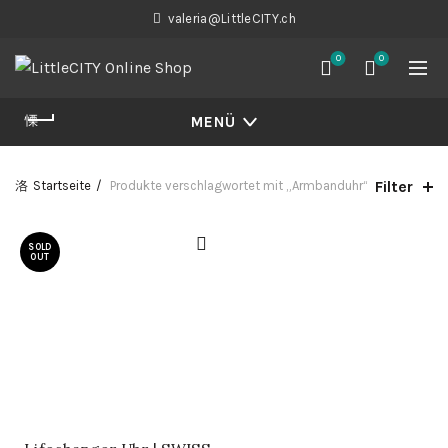
valeria@LittleCITY.ch
0
0
MENÜ
Filter
Startseite
Produkte verschlagwortet mit „Armbanduhr“
SOLD
OUT