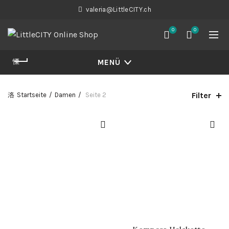
valeria@LittleCITY.ch
0
0
MENÜ
Filter
Startseite
Damen
Seite 2