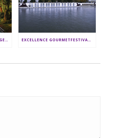
SRI LANKA RUNDREISE: 12 TAGE ZWISCHEN ELEFANTEN, TEEPLANTAGEN & STRAND ALS FAMILIE
EXCELLENCE GOURMETFESTIVAL ´25: ZWEI STERNEKÖCHE ANTONIO GUIDA & DARIO MORESCO VERWÖHNEN IHRE GÄSTE AUF EINER LUXERIÖSEN SCHIFFSREISE