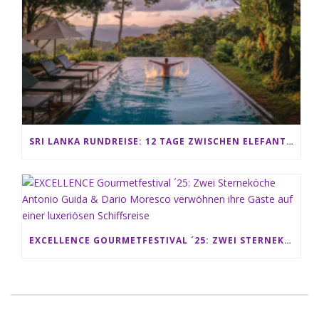
SRI LANKA RUNDREISE: 12 TAGE ZWISCHEN ELEFANTEN, TEEPLANTAGEN & STRAND ALS FAMILIE
EXCELLENCE GOURMETFESTIVAL ´25: ZWEI STERNEKÖCHE ANTONIO GUIDA & DARIO MORESCO VERWÖHNEN IHRE GÄSTE AUF EINER LUXERIÖSEN SCHIFFSREISE