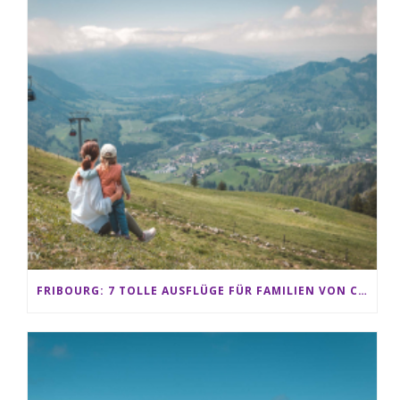
FRIBOURG: 7 TOLLE AUSFLÜGE FÜR FAMILIEN VON CHARMEY BIS LES PACCOTS