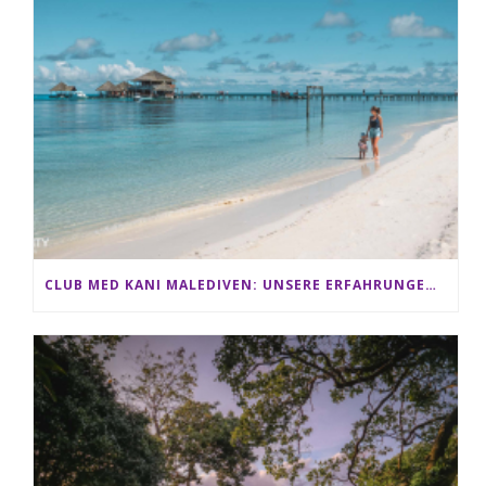
CLUB MED KANI MALEDIVEN: UNSERE ERFAHRUNGEN IM ALL-INCLUSIVE PARADIES