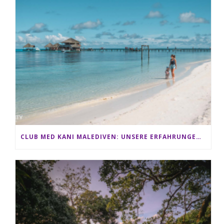
CLUB MED KANI MALEDIVEN: UNSERE ERFAHRUNGEN IM ALL-INCLUSIVE PARADIES