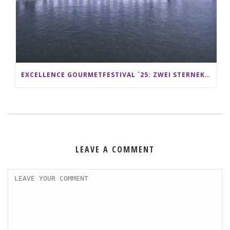
EXCELLENCE GOURMETFESTIVAL ´25: ZWEI STERNEKÖCHE ANTONIO GUIDA & DARIO MORESCO VERWÖHNEN IHRE GÄSTE AUF EINER LUXERIÖSEN SCHIFFSREISE
LEAVE A COMMENT