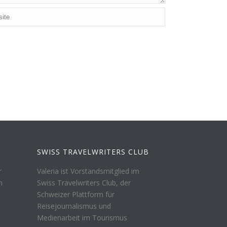
SWISS TRAVELWRITERS CLUB
r
Valeria ist Vorstandsmitglied im
n
Swiss Travelwriters Club, der
Schweizer Plattform für
Reisejournalismus und
Medienarbeit im Tourismus