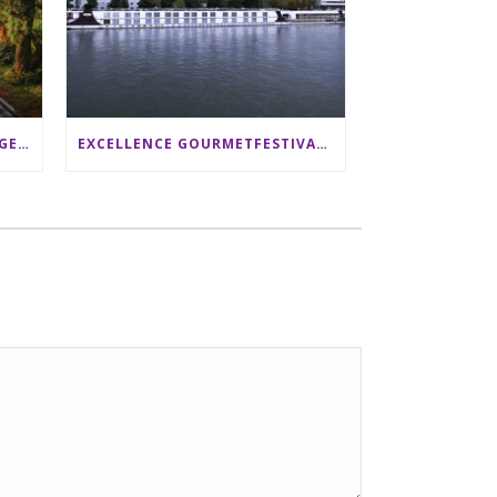
SRI LANKA RUNDREISE: 12 TAGE ZWISCHEN ELEFANTEN, TEEPLANTAGEN & STRAND ALS FAMILIE
EXCELLENCE GOURMETFESTIVAL ´25: ZWEI STERNEKÖCHE ANTONIO GUIDA & DARIO MORESCO VERWÖHNEN IHRE GÄSTE AUF EINER LUXERIÖSEN SCHIFFSREISE