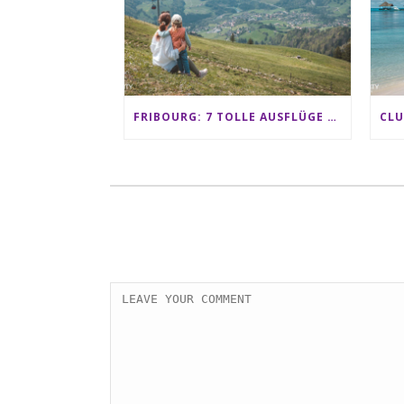
FRIBOURG: 7 TOLLE AUSFLÜGE FÜR FAMILIEN VON CHARMEY BIS LES PACCOTS