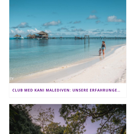
CLUB MED KANI MALEDIVEN: UNSERE ERFAHRUNGEN IM ALL-INCLUSIVE PARADIES