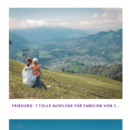
FRIBOURG: 7 TOLLE AUSFLÜGE FÜR FAMILIEN VON CHARMEY BIS LES PACCOTS