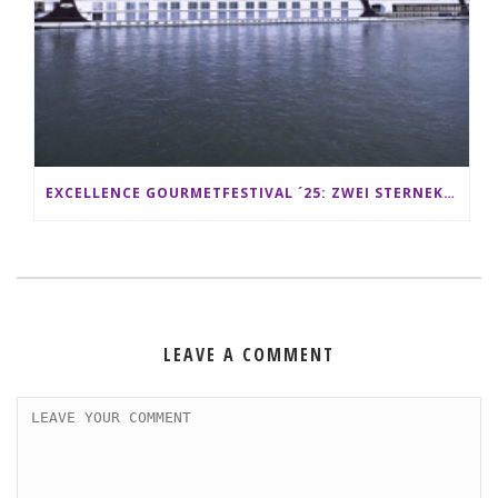
EXCELLENCE GOURMETFESTIVAL ´25: ZWEI STERNEKÖCHE ANTONIO GUIDA & DARIO MORESCO VERWÖHNEN IHRE GÄSTE AUF EINER LUXERIÖSEN SCHIFFSREISE
LEAVE A COMMENT