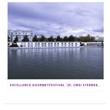
EXCELLENCE GOURMETFESTIVAL ´25: ZWEI STERNEKÖCHE ANTONIO GUIDA & DARIO MORESCO VERWÖHNEN IHRE GÄSTE AUF EINER LUXERIÖSEN SCHIFFSREISE