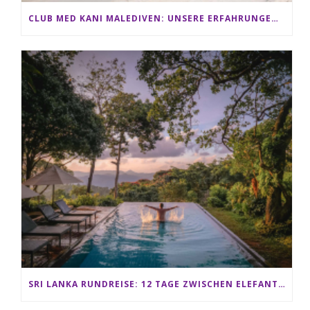
CLUB MED KANI MALEDIVEN: UNSERE ERFAHRUNGEN IM ALL-INCLUSIVE PARADIES
SRI LANKA RUNDREISE: 12 TAGE ZWISCHEN ELEFANTEN, TEEPLANTAGEN & STRAND ALS FAMILIE