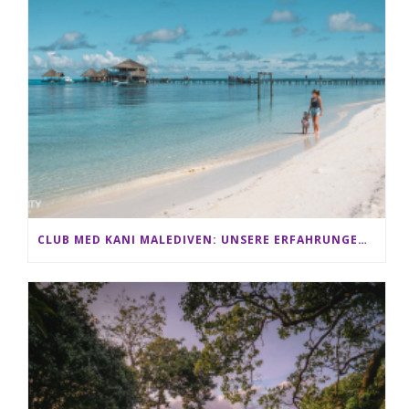
CLUB MED KANI MALEDIVEN: UNSERE ERFAHRUNGEN IM ALL-INCLUSIVE PARADIES