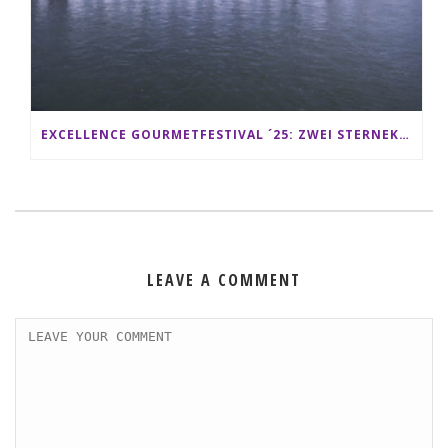
EXCELLENCE GOURMETFESTIVAL ´25: ZWEI STERNEKÖCHE ANTONIO GUIDA & DARIO MORESCO VERWÖHNEN IHRE GÄSTE AUF EINER LUXERIÖSEN SCHIFFSREISE
LEAVE A COMMENT