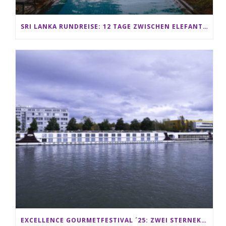
SRI LANKA RUNDREISE: 12 TAGE ZWISCHEN ELEFANTEN, TEEPLANTAGEN & STRAND ALS FAMILIE
EXCELLENCE GOURMETFESTIVAL ´25: ZWEI STERNEKÖCHE ANTONIO GUIDA & DARIO MORESCO VERWÖHNEN IHRE GÄSTE AUF EINER LUXERIÖSEN SCHIFFSREISE