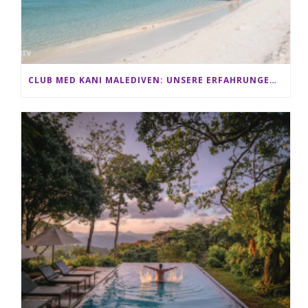
CLUB MED KANI MALEDIVEN: UNSERE ERFAHRUNGEN IM ALL-INCLUSIVE PARADIES