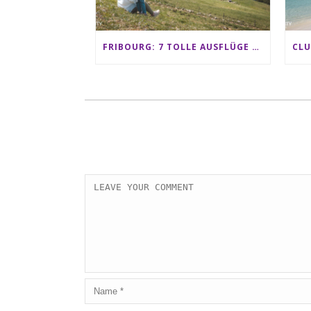
FRIBOURG: 7 TOLLE AUSFLÜGE FÜR FAMILIEN VON CHARMEY BIS LES PACCOTS