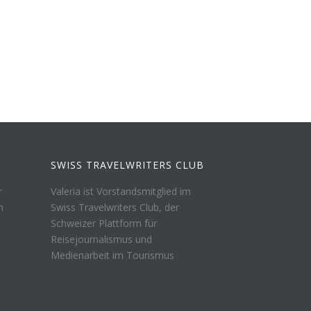
SWISS TRAVELWRITERS CLUB
r
Valeria ist Vorstandsmitglied im
n
Swiss Travelwriters Club, der
Schweizer Plattform für
Reisejournalismus und
Medienarbeit im Tourismus