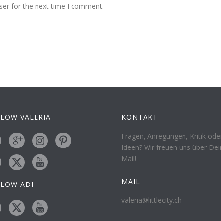
ser for the next time I comment.
LOW VALERIA
KONTAKT
Fragen, Anregungen, Kritik ode
Ideen? Wir freuen uns über Dei
Mail!
MAIL
LLOW ADI
valeria@littlecity.ch