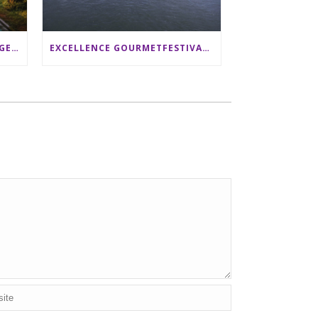
SRI LANKA RUNDREISE: 12 TAGE ZWISCHEN ELEFANTEN, TEEPLANTAGEN & STRAND ALS FAMILIE
EXCELLENCE GOURMETFESTIVAL ´25: ZWEI STERNEKÖCHE ANTONIO GUIDA & DARIO MORESCO VERWÖHNEN IHRE GÄSTE AUF EINER LUXERIÖSEN SCHIFFSREISE