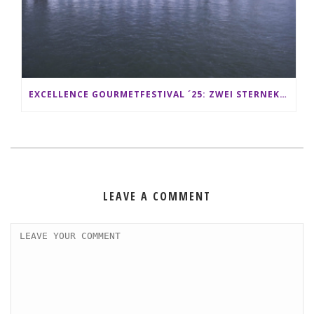
EXCELLENCE GOURMETFESTIVAL ´25: ZWEI STERNEKÖCHE ANTONIO GUIDA & DARIO MORESCO VERWÖHNEN IHRE GÄSTE AUF EINER LUXERIÖSEN SCHIFFSREISE
LEAVE A COMMENT