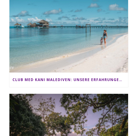
CLUB MED KANI MALEDIVEN: UNSERE ERFAHRUNGEN IM ALL-INCLUSIVE PARADIES