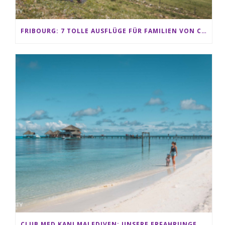
FRIBOURG: 7 TOLLE AUSFLÜGE FÜR FAMILIEN VON CHARMEY BIS LES PACCOTS
CLUB MED KANI MALEDIVEN: UNSERE ERFAHRUNGEN IM ALL-INCLUSIVE PARADIES