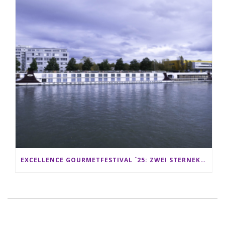
EXCELLENCE GOURMETFESTIVAL ´25: ZWEI STERNEKÖCHE ANTONIO GUIDA & DARIO MORESCO VERWÖHNEN IHRE GÄSTE AUF EINER LUXERIÖSEN SCHIFFSREISE