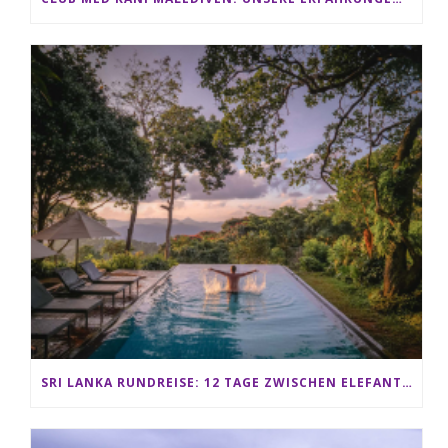
SRI LANKA RUNDREISE: 12 TAGE ZWISCHEN ELEFANTEN, TEEPLANTAGEN & STRAND ALS FAMILIE