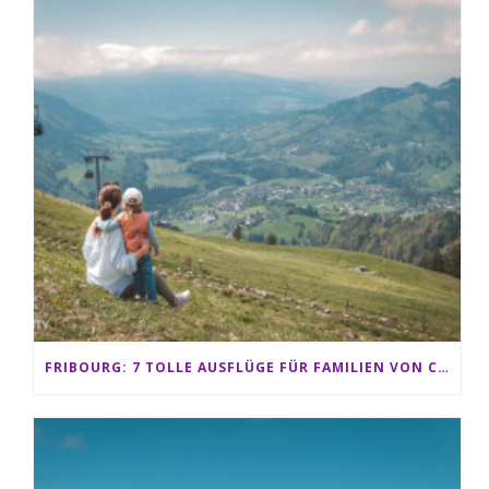
FRIBOURG: 7 TOLLE AUSFLÜGE FÜR FAMILIEN VON CHARMEY BIS LES PACCOTS