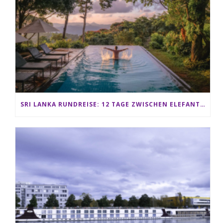
SRI LANKA RUNDREISE: 12 TAGE ZWISCHEN ELEFANTEN, TEEPLANTAGEN & STRAND ALS FAMILIE