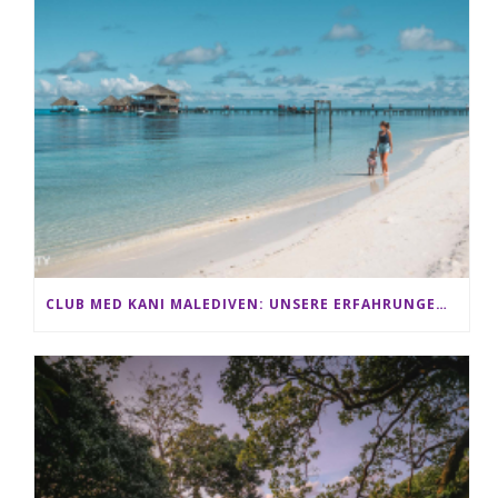
CLUB MED KANI MALEDIVEN: UNSERE ERFAHRUNGEN IM ALL-INCLUSIVE PARADIES