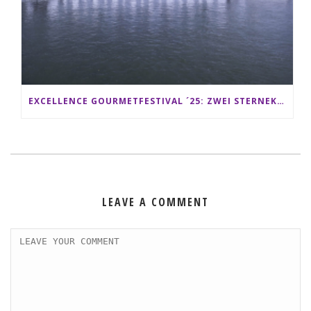
EXCELLENCE GOURMETFESTIVAL ´25: ZWEI STERNEKÖCHE ANTONIO GUIDA & DARIO MORESCO VERWÖHNEN IHRE GÄSTE AUF EINER LUXERIÖSEN SCHIFFSREISE
LEAVE A COMMENT