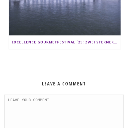
EXCELLENCE GOURMETFESTIVAL ´25: ZWEI STERNEKÖCHE ANTONIO GUIDA & DARIO MORESCO VERWÖHNEN IHRE GÄSTE AUF EINER LUXERIÖSEN SCHIFFSREISE
LEAVE A COMMENT