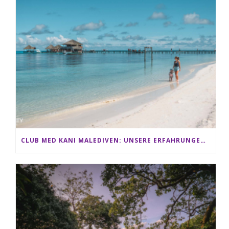
CLUB MED KANI MALEDIVEN: UNSERE ERFAHRUNGEN IM ALL-INCLUSIVE PARADIES