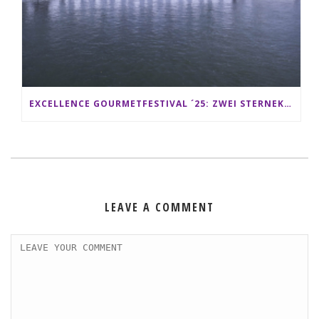
EXCELLENCE GOURMETFESTIVAL ´25: ZWEI STERNEKÖCHE ANTONIO GUIDA & DARIO MORESCO VERWÖHNEN IHRE GÄSTE AUF EINER LUXERIÖSEN SCHIFFSREISE
LEAVE A COMMENT