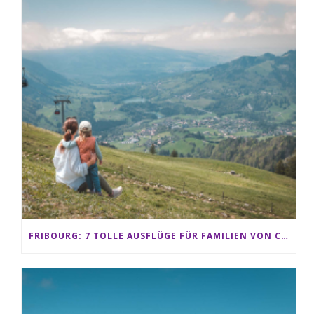
FRIBOURG: 7 TOLLE AUSFLÜGE FÜR FAMILIEN VON CHARMEY BIS LES PACCOTS