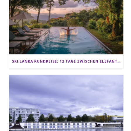
SRI LANKA RUNDREISE: 12 TAGE ZWISCHEN ELEFANTEN, TEEPLANTAGEN & STRAND ALS FAMILIE