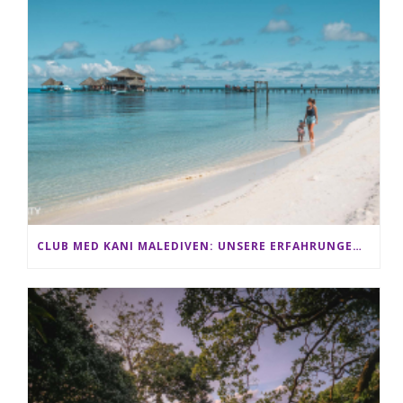
CLUB MED KANI MALEDIVEN: UNSERE ERFAHRUNGEN IM ALL-INCLUSIVE PARADIES