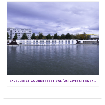
EXCELLENCE GOURMETFESTIVAL ´25: ZWEI STERNEKÖCHE ANTONIO GUIDA & DARIO MORESCO VERWÖHNEN IHRE GÄSTE AUF EINER LUXERIÖSEN SCHIFFSREISE