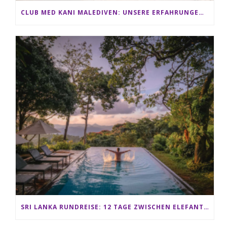
CLUB MED KANI MALEDIVEN: UNSERE ERFAHRUNGEN IM ALL-INCLUSIVE PARADIES
SRI LANKA RUNDREISE: 12 TAGE ZWISCHEN ELEFANTEN, TEEPLANTAGEN & STRAND ALS FAMILIE