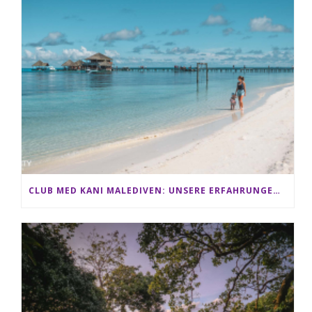
CLUB MED KANI MALEDIVEN: UNSERE ERFAHRUNGEN IM ALL-INCLUSIVE PARADIES