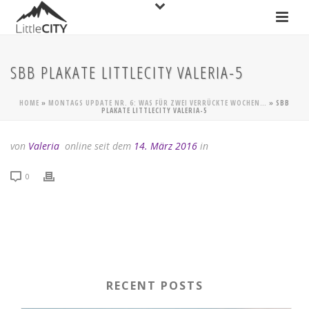
SBB PLAKATE LITTLECITY VALERIA-5
HOME
»
MONTAGS UPDATE NR. 6: WAS FÜR ZWEI VERRÜCKTE WOCHEN…
»
SBB
PLAKATE LITTLECITY VALERIA-5
von
Valeria
online seit dem
14. März 2016
in
0
RECENT POSTS