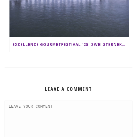
EXCELLENCE GOURMETFESTIVAL ´25: ZWEI STERNEKÖCHE ANTONIO GUIDA & DARIO MORESCO VERWÖHNEN IHRE GÄSTE AUF EINER LUXERIÖSEN SCHIFFSREISE
LEAVE A COMMENT