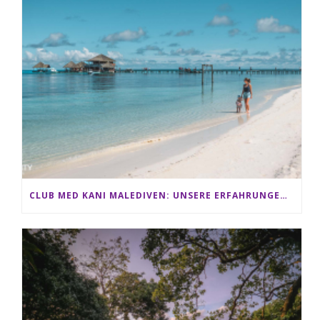
CLUB MED KANI MALEDIVEN: UNSERE ERFAHRUNGEN IM ALL-INCLUSIVE PARADIES