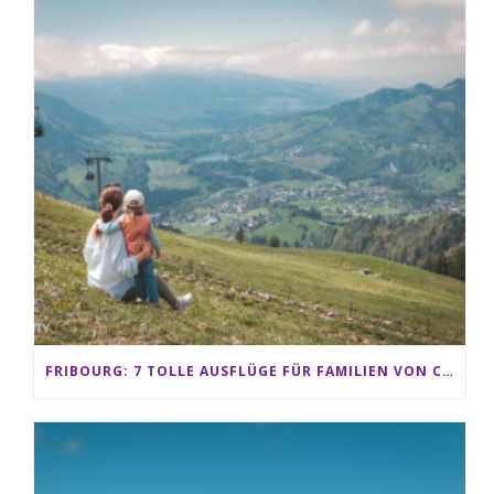
FRIBOURG: 7 TOLLE AUSFLÜGE FÜR FAMILIEN VON CHARMEY BIS LES PACCOTS