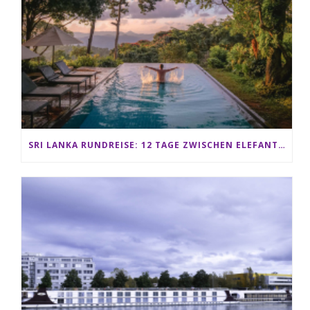
SRI LANKA RUNDREISE: 12 TAGE ZWISCHEN ELEFANTEN, TEEPLANTAGEN & STRAND ALS FAMILIE