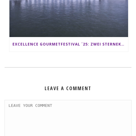
EXCELLENCE GOURMETFESTIVAL ´25: ZWEI STERNEKÖCHE ANTONIO GUIDA & DARIO MORESCO VERWÖHNEN IHRE GÄSTE AUF EINER LUXERIÖSEN SCHIFFSREISE
LEAVE A COMMENT