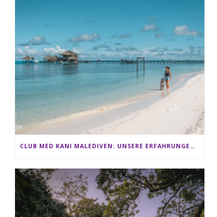
CLUB MED KANI MALEDIVEN: UNSERE ERFAHRUNGEN IM ALL-INCLUSIVE PARADIES