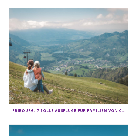
FRIBOURG: 7 TOLLE AUSFLÜGE FÜR FAMILIEN VON CHARMEY BIS LES PACCOTS