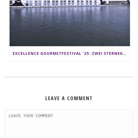
EXCELLENCE GOURMETFESTIVAL ´25: ZWEI STERNEKÖCHE ANTONIO GUIDA & DARIO MORESCO VERWÖHNEN IHRE GÄSTE AUF EINER LUXERIÖSEN SCHIFFSREISE
LEAVE A COMMENT