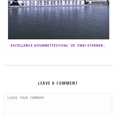
EXCELLENCE GOURMETFESTIVAL ´25: ZWEI STERNEKÖCHE ANTONIO GUIDA & DARIO MORESCO VERWÖHNEN IHRE GÄSTE AUF EINER LUXERIÖSEN SCHIFFSREISE
LEAVE A COMMENT