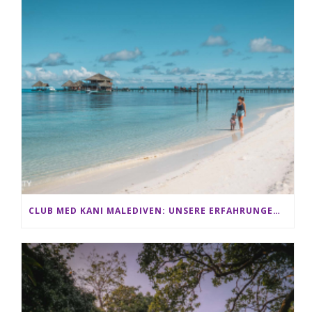
CLUB MED KANI MALEDIVEN: UNSERE ERFAHRUNGEN IM ALL-INCLUSIVE PARADIES