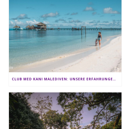
CLUB MED KANI MALEDIVEN: UNSERE ERFAHRUNGEN IM ALL-INCLUSIVE PARADIES