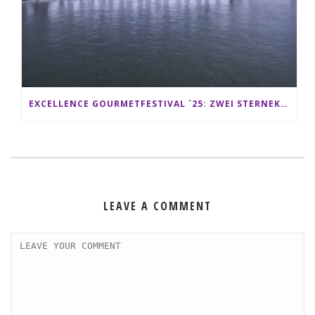
EXCELLENCE GOURMETFESTIVAL ´25: ZWEI STERNEKÖCHE ANTONIO GUIDA & DARIO MORESCO VERWÖHNEN IHRE GÄSTE AUF EINER LUXERIÖSEN SCHIFFSREISE
LEAVE A COMMENT