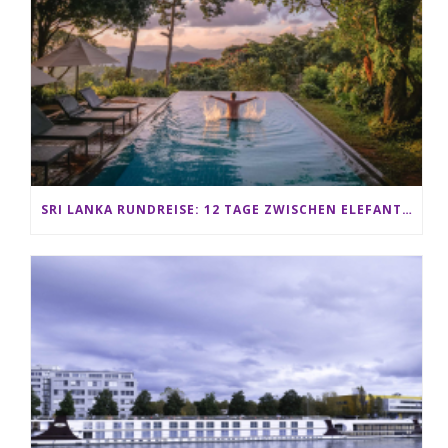
SRI LANKA RUNDREISE: 12 TAGE ZWISCHEN ELEFANTEN, TEEPLANTAGEN & STRAND ALS FAMILIE