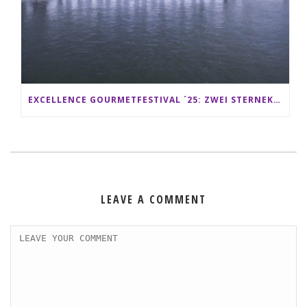
EXCELLENCE GOURMETFESTIVAL ´25: ZWEI STERNEKÖCHE ANTONIO GUIDA & DARIO MORESCO VERWÖHNEN IHRE GÄSTE AUF EINER LUXERIÖSEN SCHIFFSREISE
LEAVE A COMMENT