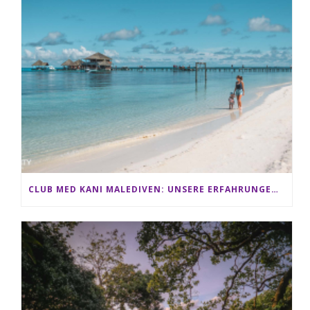
CLUB MED KANI MALEDIVEN: UNSERE ERFAHRUNGEN IM ALL-INCLUSIVE PARADIES