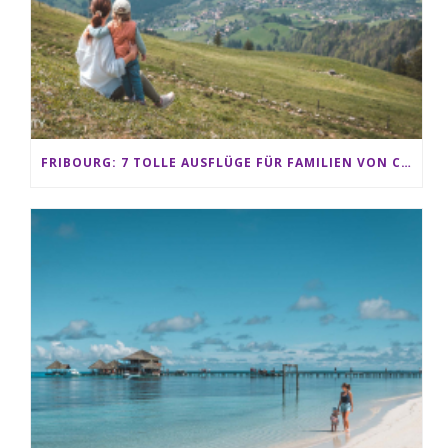
FRIBOURG: 7 TOLLE AUSFLÜGE FÜR FAMILIEN VON CHARMEY BIS LES PACCOTS