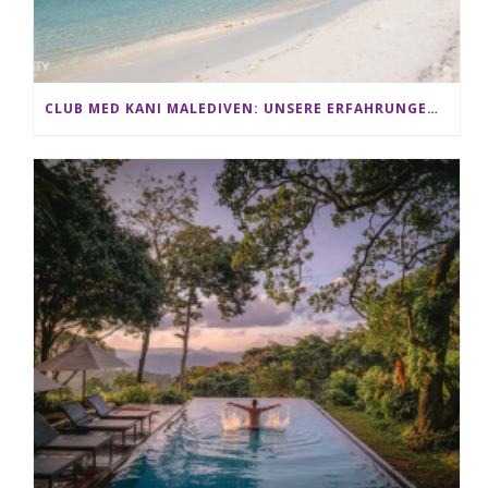
CLUB MED KANI MALEDIVEN: UNSERE ERFAHRUNGEN IM ALL-INCLUSIVE PARADIES