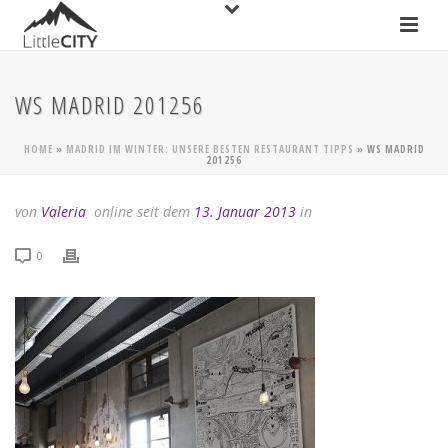
WS MADRID 201256
HOME
»
MADRID IM WINTER: UNSERE BESTEN RESTAURANT TIPPS
»
WS MADRID
201256
von
Valeria
online seit dem
13. Januar 2013
in
0