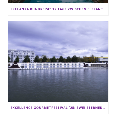
SRI LANKA RUNDREISE: 12 TAGE ZWISCHEN ELEFANTEN, TEEPLANTAGEN & STRAND ALS FAMILIE
EXCELLENCE GOURMETFESTIVAL ´25: ZWEI STERNEKÖCHE ANTONIO GUIDA & DARIO MORESCO VERWÖHNEN IHRE GÄSTE AUF EINER LUXERIÖSEN SCHIFFSREISE