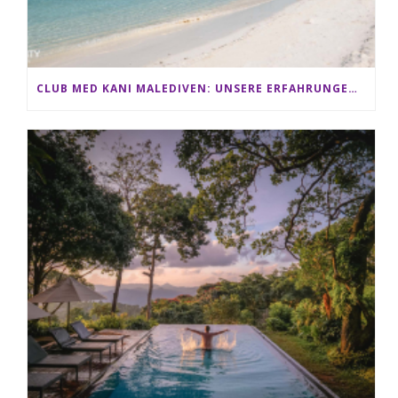
CLUB MED KANI MALEDIVEN: UNSERE ERFAHRUNGEN IM ALL-INCLUSIVE PARADIES