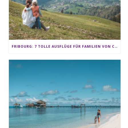
FRIBOURG: 7 TOLLE AUSFLÜGE FÜR FAMILIEN VON CHARMEY BIS LES PACCOTS