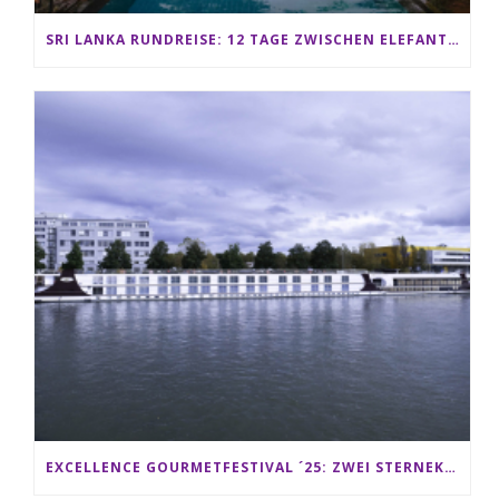
SRI LANKA RUNDREISE: 12 TAGE ZWISCHEN ELEFANTEN, TEEPLANTAGEN & STRAND ALS FAMILIE
EXCELLENCE GOURMETFESTIVAL ´25: ZWEI STERNEKÖCHE ANTONIO GUIDA & DARIO MORESCO VERWÖHNEN IHRE GÄSTE AUF EINER LUXERIÖSEN SCHIFFSREISE