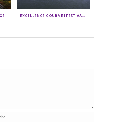
SRI LANKA RUNDREISE: 12 TAGE ZWISCHEN ELEFANTEN, TEEPLANTAGEN & STRAND ALS FAMILIE
EXCELLENCE GOURMETFESTIVAL ´25: ZWEI STERNEKÖCHE ANTONIO GUIDA & DARIO MORESCO VERWÖHNEN IHRE GÄSTE AUF EINER LUXERIÖSEN SCHIFFSREISE