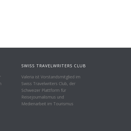
SWISS TRAVELWRITERS CLUB
r
Valeria ist Vorstandsmitglied im
n
Swiss Travelwriters Club, der
Schweizer Plattform für
Reisejournalismus und
Medienarbeit im Tourismus