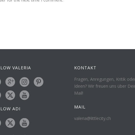
LOW VALERIA
KONTAKT
Fragen, Anregungen, Kritik ode
Ideen? Wir freuen uns über Dei
Mail!
MAIL
LLOW ADI
valeria@littlecity.ch