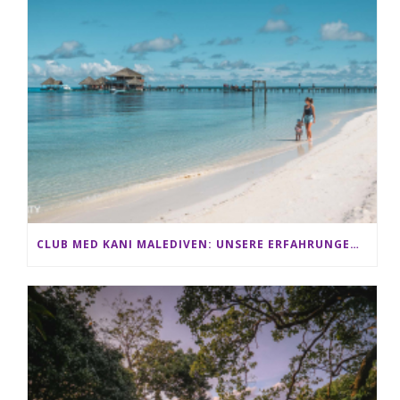
CLUB MED KANI MALEDIVEN: UNSERE ERFAHRUNGEN IM ALL-INCLUSIVE PARADIES