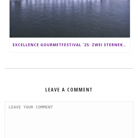
EXCELLENCE GOURMETFESTIVAL ´25: ZWEI STERNEKÖCHE ANTONIO GUIDA & DARIO MORESCO VERWÖHNEN IHRE GÄSTE AUF EINER LUXERIÖSEN SCHIFFSREISE
LEAVE A COMMENT