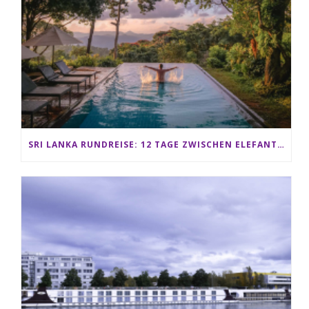
SRI LANKA RUNDREISE: 12 TAGE ZWISCHEN ELEFANTEN, TEEPLANTAGEN & STRAND ALS FAMILIE