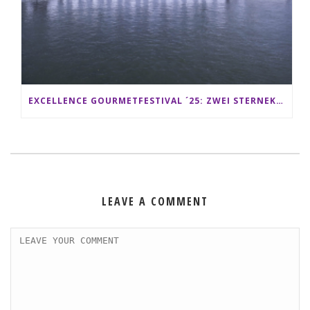
EXCELLENCE GOURMETFESTIVAL ´25: ZWEI STERNEKÖCHE ANTONIO GUIDA & DARIO MORESCO VERWÖHNEN IHRE GÄSTE AUF EINER LUXERIÖSEN SCHIFFSREISE
LEAVE A COMMENT