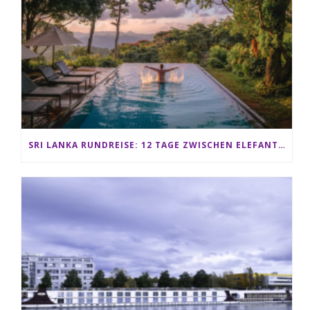
SRI LANKA RUNDREISE: 12 TAGE ZWISCHEN ELEFANTEN, TEEPLANTAGEN & STRAND ALS FAMILIE