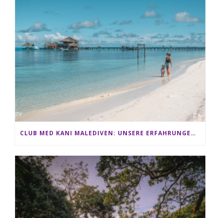
CLUB MED KANI MALEDIVEN: UNSERE ERFAHRUNGEN IM ALL-INCLUSIVE PARADIES