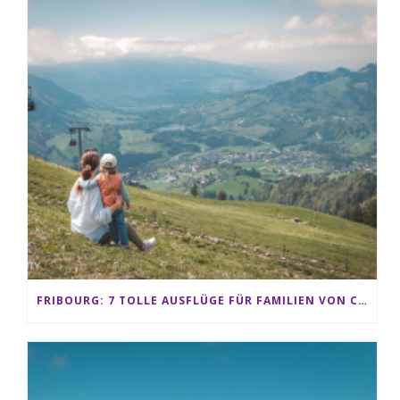
FRIBOURG: 7 TOLLE AUSFLÜGE FÜR FAMILIEN VON CHARMEY BIS LES PACCOTS