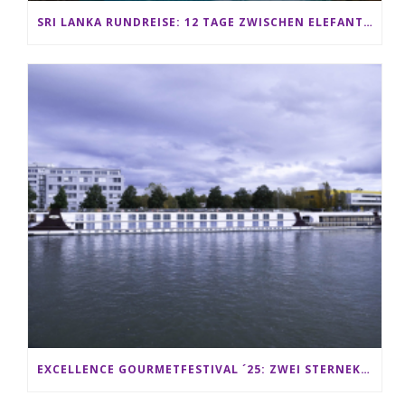
SRI LANKA RUNDREISE: 12 TAGE ZWISCHEN ELEFANTEN, TEEPLANTAGEN & STRAND ALS FAMILIE
EXCELLENCE GOURMETFESTIVAL ´25: ZWEI STERNEKÖCHE ANTONIO GUIDA & DARIO MORESCO VERWÖHNEN IHRE GÄSTE AUF EINER LUXERIÖSEN SCHIFFSREISE