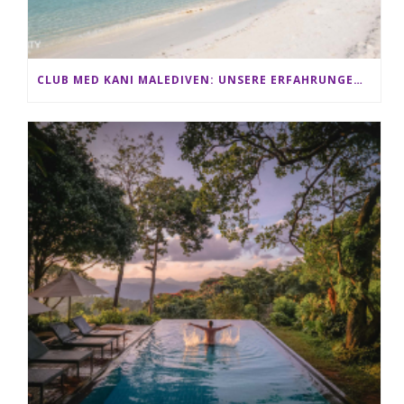
CLUB MED KANI MALEDIVEN: UNSERE ERFAHRUNGEN IM ALL-INCLUSIVE PARADIES