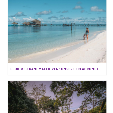
CLUB MED KANI MALEDIVEN: UNSERE ERFAHRUNGEN IM ALL-INCLUSIVE PARADIES