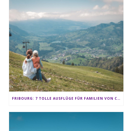
FRIBOURG: 7 TOLLE AUSFLÜGE FÜR FAMILIEN VON CHARMEY BIS LES PACCOTS