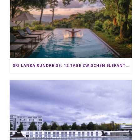
SRI LANKA RUNDREISE: 12 TAGE ZWISCHEN ELEFANTEN, TEEPLANTAGEN & STRAND ALS FAMILIE