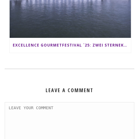
EXCELLENCE GOURMETFESTIVAL ´25: ZWEI STERNEKÖCHE ANTONIO GUIDA & DARIO MORESCO VERWÖHNEN IHRE GÄSTE AUF EINER LUXERIÖSEN SCHIFFSREISE
LEAVE A COMMENT