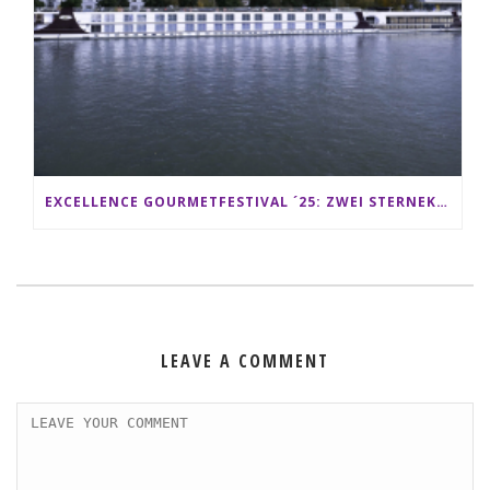
EXCELLENCE GOURMETFESTIVAL ´25: ZWEI STERNEKÖCHE ANTONIO GUIDA & DARIO MORESCO VERWÖHNEN IHRE GÄSTE AUF EINER LUXERIÖSEN SCHIFFSREISE
LEAVE A COMMENT