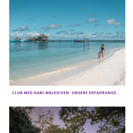
CLUB MED KANI MALEDIVEN: UNSERE ERFAHRUNGEN IM ALL-INCLUSIVE PARADIES