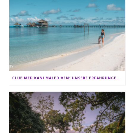
CLUB MED KANI MALEDIVEN: UNSERE ERFAHRUNGEN IM ALL-INCLUSIVE PARADIES