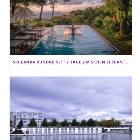
SRI LANKA RUNDREISE: 12 TAGE ZWISCHEN ELEFANTEN, TEEPLANTAGEN & STRAND ALS FAMILIE