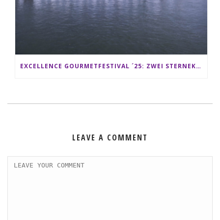
EXCELLENCE GOURMETFESTIVAL ´25: ZWEI STERNEKÖCHE ANTONIO GUIDA & DARIO MORESCO VERWÖHNEN IHRE GÄSTE AUF EINER LUXERIÖSEN SCHIFFSREISE
LEAVE A COMMENT