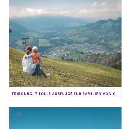
FRIBOURG: 7 TOLLE AUSFLÜGE FÜR FAMILIEN VON CHARMEY BIS LES PACCOTS