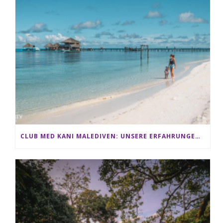
CLUB MED KANI MALEDIVEN: UNSERE ERFAHRUNGEN IM ALL-INCLUSIVE PARADIES