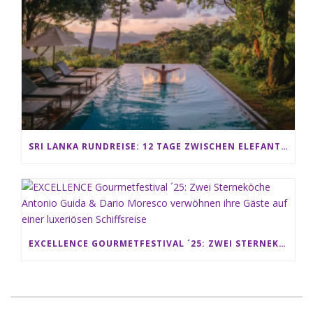
SRI LANKA RUNDREISE: 12 TAGE ZWISCHEN ELEFANTEN, TEEPLANTAGEN & STRAND ALS FAMILIE
EXCELLENCE GOURMETFESTIVAL ´25: ZWEI STERNEKÖCHE ANTONIO GUIDA & DARIO MORESCO VERWÖHNEN IHRE GÄSTE AUF EINER LUXERIÖSEN SCHIFFSREISE