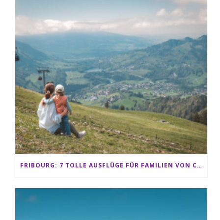
FRIBOURG: 7 TOLLE AUSFLÜGE FÜR FAMILIEN VON CHARMEY BIS LES PACCOTS