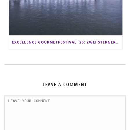
EXCELLENCE GOURMETFESTIVAL ´25: ZWEI STERNEKÖCHE ANTONIO GUIDA & DARIO MORESCO VERWÖHNEN IHRE GÄSTE AUF EINER LUXERIÖSEN SCHIFFSREISE
LEAVE A COMMENT