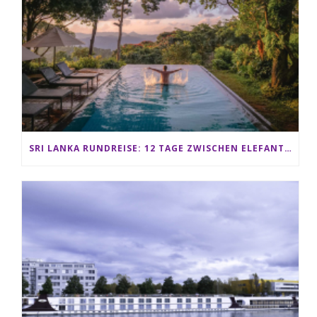
SRI LANKA RUNDREISE: 12 TAGE ZWISCHEN ELEFANTEN, TEEPLANTAGEN & STRAND ALS FAMILIE