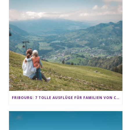
FRIBOURG: 7 TOLLE AUSFLÜGE FÜR FAMILIEN VON CHARMEY BIS LES PACCOTS