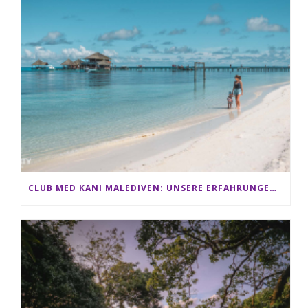
CLUB MED KANI MALEDIVEN: UNSERE ERFAHRUNGEN IM ALL-INCLUSIVE PARADIES