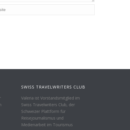
SWISS TRAVELWRITERS CLUB
r
Valeria ist Vorstandsmitglied im
n
Swiss Travelwriters Club, der
Schweizer Plattform für
Reisejournalismus und
Medienarbeit im Tourismus