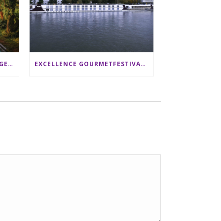
SRI LANKA RUNDREISE: 12 TAGE ZWISCHEN ELEFANTEN, TEEPLANTAGEN & STRAND ALS FAMILIE
EXCELLENCE GOURMETFESTIVAL ´25: ZWEI STERNEKÖCHE ANTONIO GUIDA & DARIO MORESCO VERWÖHNEN IHRE GÄSTE AUF EINER LUXERIÖSEN SCHIFFSREISE