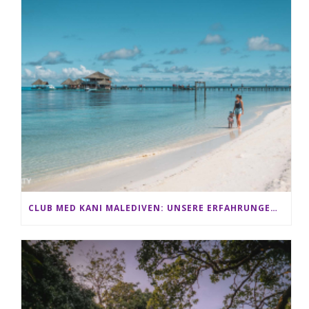
CLUB MED KANI MALEDIVEN: UNSERE ERFAHRUNGEN IM ALL-INCLUSIVE PARADIES