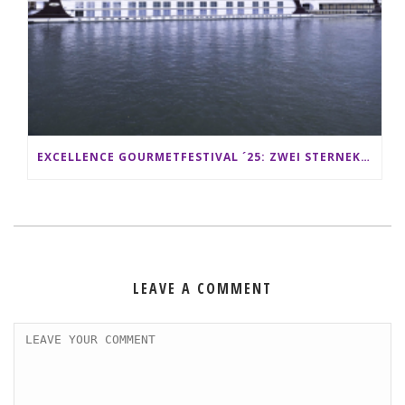
EXCELLENCE GOURMETFESTIVAL ´25: ZWEI STERNEKÖCHE ANTONIO GUIDA & DARIO MORESCO VERWÖHNEN IHRE GÄSTE AUF EINER LUXERIÖSEN SCHIFFSREISE
LEAVE A COMMENT