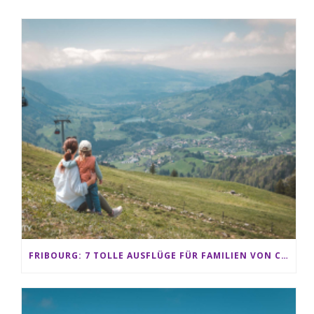
FRIBOURG: 7 TOLLE AUSFLÜGE FÜR FAMILIEN VON CHARMEY BIS LES PACCOTS