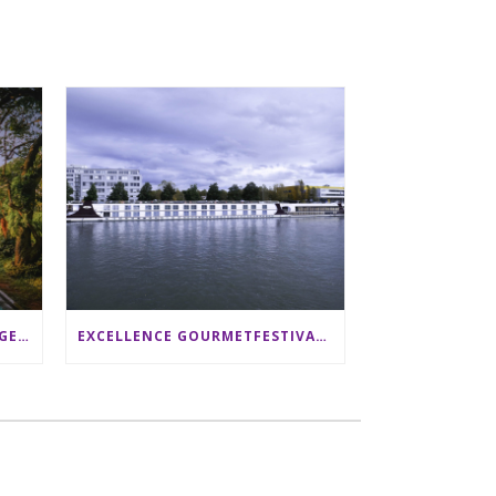
SRI LANKA RUNDREISE: 12 TAGE ZWISCHEN ELEFANTEN, TEEPLANTAGEN & STRAND ALS FAMILIE
EXCELLENCE GOURMETFESTIVAL ´25: ZWEI STERNEKÖCHE ANTONIO GUIDA & DARIO MORESCO VERWÖHNEN IHRE GÄSTE AUF EINER LUXERIÖSEN SCHIFFSREISE