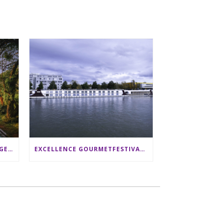
SRI LANKA RUNDREISE: 12 TAGE ZWISCHEN ELEFANTEN, TEEPLANTAGEN & STRAND ALS FAMILIE
EXCELLENCE GOURMETFESTIVAL ´25: ZWEI STERNEKÖCHE ANTONIO GUIDA & DARIO MORESCO VERWÖHNEN IHRE GÄSTE AUF EINER LUXERIÖSEN SCHIFFSREISE